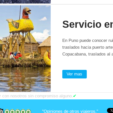
Servicio 
En Puno puede conocer ruina
traslados hacia puerto arte
Copacabana, traslados al a
Ver mas
ar con nosotros sin compromiso alguno.
✔
"Opiniones de otros viajeros."